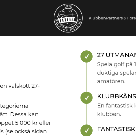
Klubben
Partners & För
27 UTMANA
Spela golf på
duktiga spela
amatören.
en välskött 27-
KLUBBKÄNS
En fantastisk k
tegorierna
klubben.
ätt. Dessa kan
ppet 5 000 kr eller
FANTASTISK
s (se också sidan