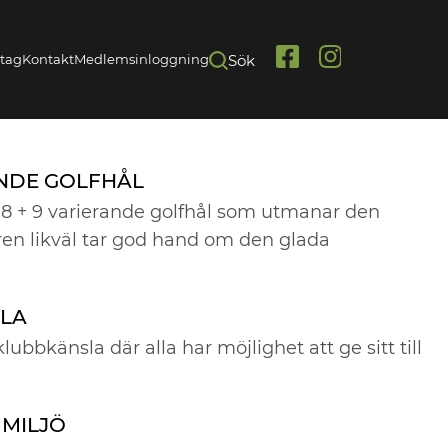
etag
Kontakt
Medlemsinloggning
Sök
Link
Link
to
to
Facebook
Instagram
NDE GOLFHÅL
 18 + 9 varierande golfhål som utmanar den
ren likväl tar god hand om den glada
LA
lubbkänsla där alla har möjlighet att ge sitt till
 MILJÖ