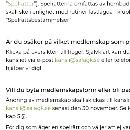
”
Spelrätter
”). Spelrätterna omfattas av hembud 
skall ske i enlighet med rutiner fastlagda i klu
”Spelrättsbestämmelser”.
Är du osäker på vilket medlemskap som p
Klicka på översikten till höger. Självklart kan 
kansliet via e-post
kansli@salagk.se
eller telef
hjälper vi dig!
Vill du byta medlemskapsform eller bli pa
Ändring av medlemskap skall skickas till kansli
kansli@salagk.se
senast den 30 november. Se
kap 5 §).
För dig som äger en spelrätt och väljer att ej 