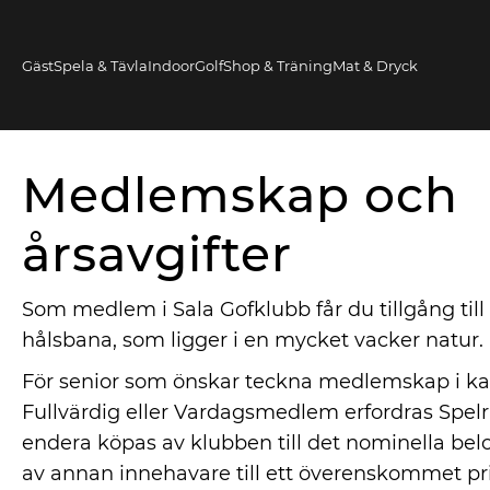
Gäst
Spela & Tävla
IndoorGolf
Shop & Träning
Mat & Dryck
Medlemskap och
årsavgifter
Som medlem i Sala Gofklubb får du tillgång till 
hålsbana, som ligger i en mycket vacker natur.
För senior som önskar teckna medlemskap i ka
Fullvärdig eller Vardagsmedlem erfordras Spelr
endera köpas av klubben till det nominella belo
av annan innehavare till ett överenskommet pri