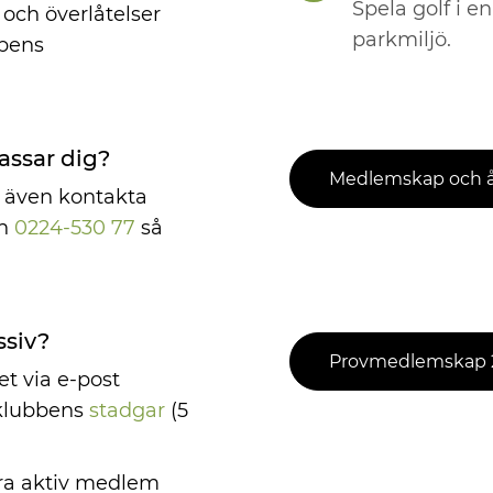
Spela golf i 
och överlåtelser
parkmiljö.
bbens
assar dig?
Medlemskap och år
du även kontakta
on
0224-530 77
så
ssiv?
Provmedlemskap 
et via e-post
 klubbens
stadgar
(5
vara aktiv medlem