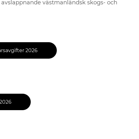
en avslappnande västmanländsk skogs- och
savgifter 2026
2026