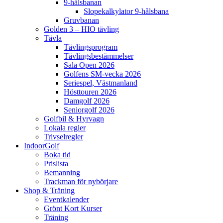
9-hålsbanan
Slopekalkylator 9-hålsbana
Gruvbanan
Golden 3 – HIO tävling
Tävla
Tävlingsprogram
Tävlingsbestämmelser
Sala Open 2026
Golfens SM-vecka 2026
Seriespel, Västmanland
Hösttouren 2026
Damgolf 2026
Seniorgolf 2026
Golfbil & Hyrvagn
Lokala regler
Trivselregler
IndoorGolf
Boka tid
Prislista
Bemanning
Trackman för nybörjare
Shop & Träning
Eventkalender
Grönt Kort Kurser
Träning