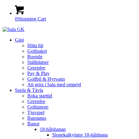
0
Shopping Cart
Gäst
Hitta hit
Golfpaket
Boende
Ställplatser
Greenfee
Pay & Play
Golfbil & Hyrvagn
Att göra i Sala med omnejd
Spela & Tävla
Boka starttid
Greenfee
Golfamore
Tjuvspel
Banstatus
Banor
18-hålsbanan
Slopekalkylator 18-hålsbana