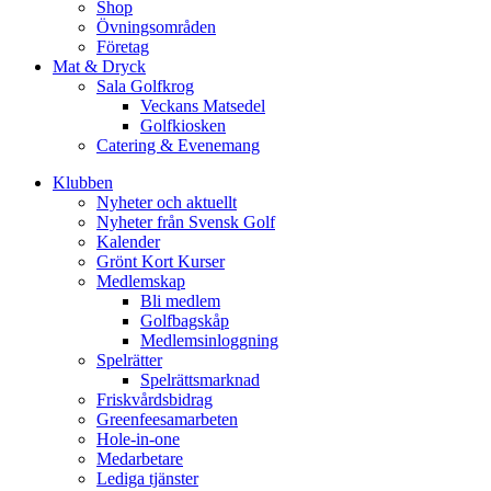
Shop
Övningsområden
Företag
Mat & Dryck
Sala Golfkrog
Veckans Matsedel
Golfkiosken
Catering & Evenemang
Klubben
Nyheter och aktuellt
Nyheter från Svensk Golf
Kalender
Grönt Kort Kurser
Medlemskap
Bli medlem
Golfbagskåp
Medlemsinloggning
Spelrätter
Spelrättsmarknad
Friskvårdsbidrag
Greenfeesamarbeten
Hole-in-one
Medarbetare
Lediga tjänster