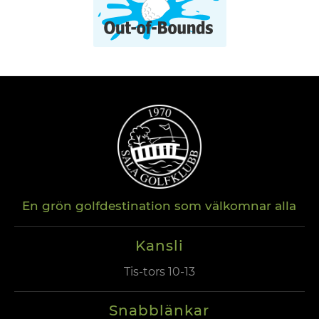
En grön golfdestination som välkomnar alla
Kansli
Tis-tors 10-13
Snabblänkar