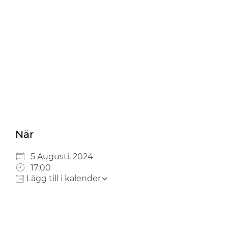
Ladda ner ICS
Google Kalender
iCalendar
Office 365
Outlook Live
När
5 Augusti, 2024
17:00
Lägg till i kalender