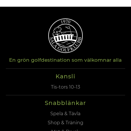
En grön golfdestination som välkomnar alla
Kansli
Tis-tors 10-13
Snabblänkar
Spela & Tävla
Shop & Träning