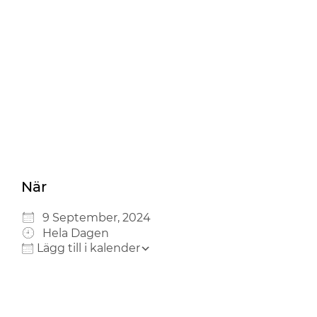
Ladda ner ICS
Google Kalender
iCalendar
Office 365
Outlook Live
När
9 September, 2024
Hela Dagen
Lägg till i kalender