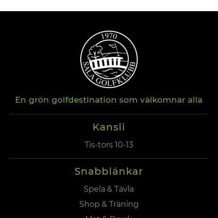
En grön golfdestination som välkomnar alla
Kansli
Tis-tors 10-13
Snabblänkar
Spela & Tävla
Shop & Träning