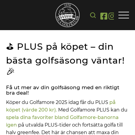
⛳️ PLUS på köpet – din
bästa golfsäsong väntar!
🎉
Få ut mer av din golfsäsong med en
riktigt
bra
deal!
Köper du Golfamore 2025 idag får du PLUS
på
köpet (värde 200 kr).
Med Golfamore PLUS kan du
spela dina favoriter bland Golfamore-banorna
igen
på utvalda PLUS-tider och fortsätta golfa till
halv greenfee. Det här är chansen att maxa din