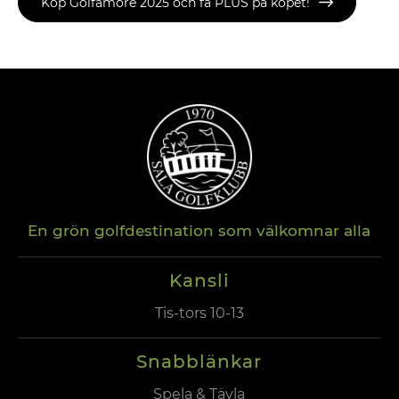
Köp Golfamore 2025 och få PLUS på köpet!
En grön golfdestination som välkomnar alla
Kansli
Tis-tors 10-13
Snabblänkar
Spela & Tävla