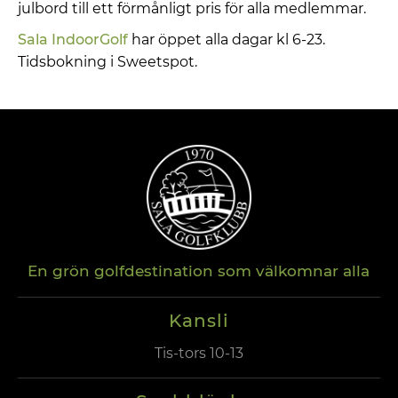
julbord till ett förmånligt pris för alla medlemmar.
Sala IndoorGolf
har öppet alla dagar kl 6-23.
Tidsbokning i Sweetspot.
En grön golfdestination som välkomnar alla
Kansli
Tis-tors 10-13