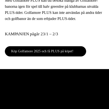
Med Golfamore PLUS kan du besöka många av Golfamore-
banorna igen för spel till halv greenfee på klubbarnas utvalda
PLUS-tider. Golfamore PLUS kan inte användas på andra tider
och golfbanor än de som erbjuder PLUS-tider.
KAMPANJEN pågår 23/1 – 2/3
Köp Golfamore 2025 och få PLUS på köpet!