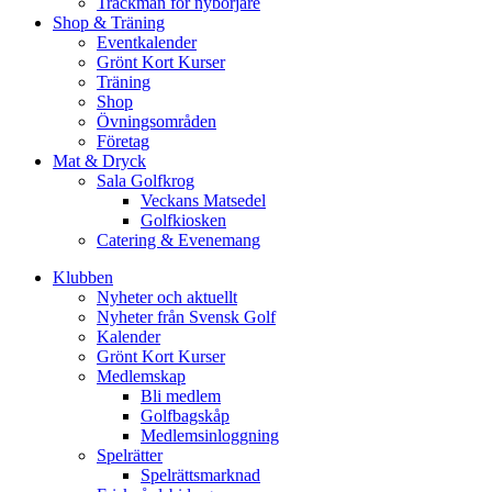
Trackman för nybörjare
Shop & Träning
Eventkalender
Grönt Kort Kurser
Träning
Shop
Övningsområden
Företag
Mat & Dryck
Sala Golfkrog
Veckans Matsedel
Golfkiosken
Catering & Evenemang
Klubben
Nyheter och aktuellt
Nyheter från Svensk Golf
Kalender
Grönt Kort Kurser
Medlemskap
Bli medlem
Golfbagskåp
Medlemsinloggning
Spelrätter
Spelrättsmarknad