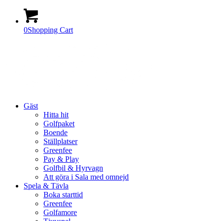
0
Shopping Cart
Gäst
Hitta hit
Golfpaket
Boende
Ställplatser
Greenfee
Pay & Play
Golfbil & Hyrvagn
Att göra i Sala med omnejd
Spela & Tävla
Boka starttid
Greenfee
Golfamore