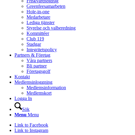
Friskvårdsbidrag
Greenfeesamarbeten
Hole-in-one
Medarbetare
Lediga tjänster
Styrelse och valberedning
Kommittéer
Club 119
Stadgar
Integritetspolicy
Partners & Företag
Våra partners
Bli partner
Företagsgolf
Kontakt
Medlemsinloggning
Medlemsinformation
Medlemskort
Logga In
Sök
Menu
Menu
Link to Facebook
Link to Instagram