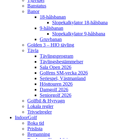
Tjuvspel
Banstatus
Banor
18-hålsbanan
Slopekalkylator 18-hålsbana
9-hålsbanan
Slopekalkylator 9-hålsbana
Gruvbanan
Golden 3 – HIO tävling
Tävla
Tävlingsprogram
Tävlingsbestämmelser
Sala Open 2026
Golfens SM-vecka 2026
Seriespel, Västmanland
Hösttouren 2026
Damgolf 2026
Seniorgolf 2026
Golfbil & Hyrvagn
Lokala regler
Trivselregler
IndoorGolf
Boka tid
Prislista
Bemanning