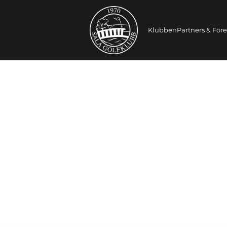
Klubben
Partners & För