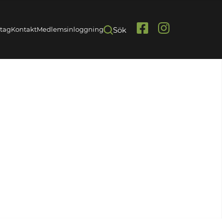
etag
Kontakt
Medlemsinloggning
Sök
Link
Link
to
to
Facebook
Instagram