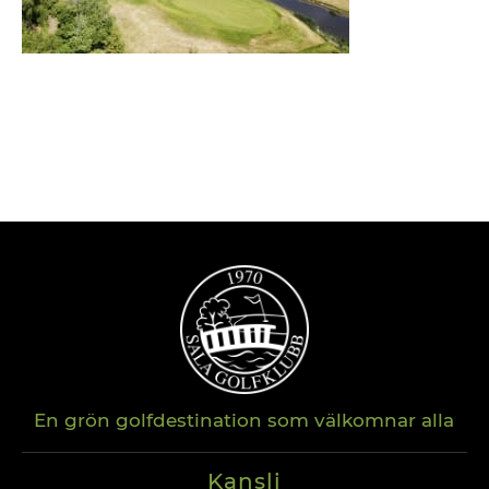
En grön golfdestination som välkomnar alla
Kansli