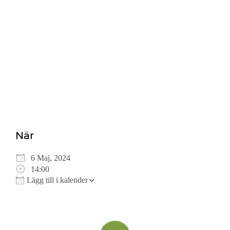
Ladda ner ICS
Google Kalender
iCalendar
Office 365
Outlook Live
När
6 Maj, 2024
14:00
Lägg till i kalender