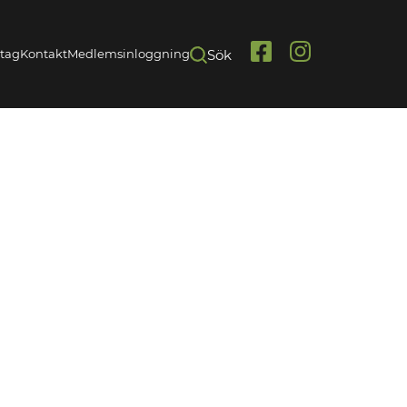
etag
Kontakt
Medlemsinloggning
Sök
Link
Link
to
to
Facebook
Instagram