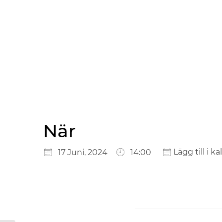
När
Ladda ner ICS
Google Kalender
iCalendar
Office 365
Outlook Live
Lägg till i k
17 Juni, 2024
14:00