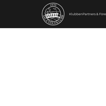
Klubben
Partners & För