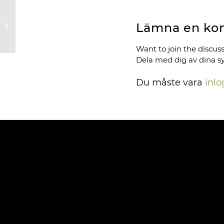
Lämna en ko
Damgolf
Want to join the discus
Dela med dig av dina s
Du måste vara
inl