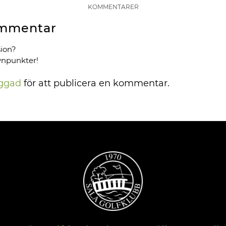
KOMMENTARER
mmentar
sion?
ynpunkter!
oggad
för att publicera en kommentar.