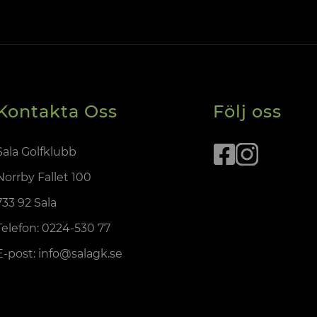
Kontakta Oss
Följ oss
Sala Golfklubb
Norrby Fallet 100
733 92 Sala
Telefon:
0224-530 77
E-post:
info@salagk.se