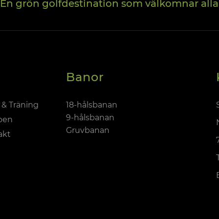
En grön golfdestination som välkomnar alla
Banor
 & Träning
18-hålsbanan
9-hålsbanan
ben
Gruvbanan
akt