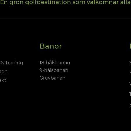
En grön golfdestination som välkomnar alla
Banor
 & Träning
18-hålsbanan
9-hålsbanan
ben
Gruvbanan
akt