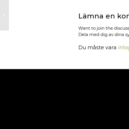
Lämna en ko
Damgolf
Want to join the discus
Dela med dig av dina s
Du måste vara
inl