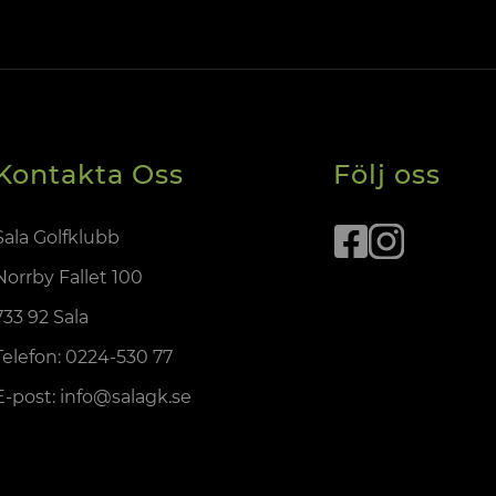
Kontakta Oss
Följ oss
Sala Golfklubb
Norrby Fallet 100
733 92 Sala
Telefon:
0224-530 77
E-post:
info@salagk.se