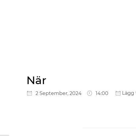
När
Ladda ner ICS
Google Kalender
iCalendar
Office 365
Outlook Live
Lägg t
2 September, 2024
14:00