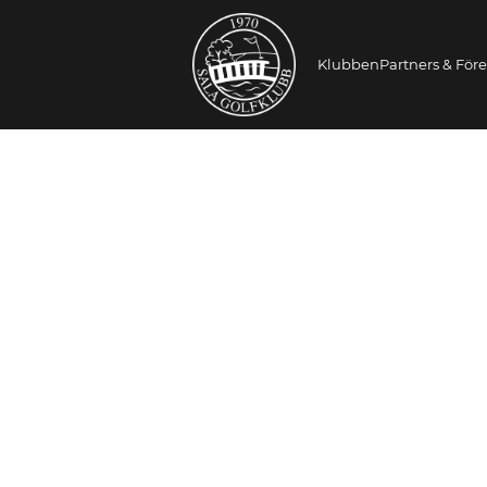
Klubben
Partners & För