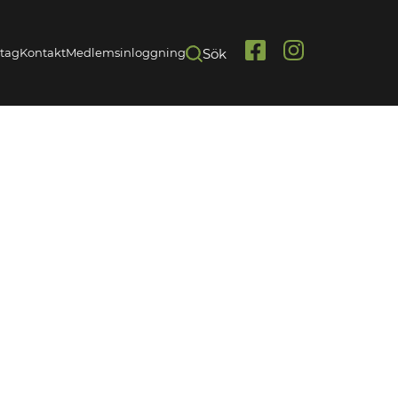
etag
Kontakt
Medlemsinloggning
Sök
Link
Link
to
to
Facebook
Instagram