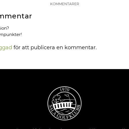
KOMMENTARER
mmentar
sion?
ynpunkter!
oggad
för att publicera en kommentar.