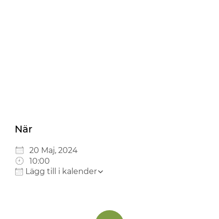
Ladda ner ICS
Google Kalender
iCalendar
Office 365
Outlook Live
När
20 Maj, 2024
10:00
Lägg till i kalender