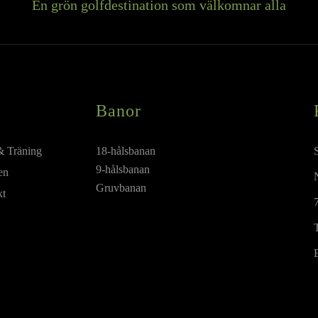
En grön golfdestination som välkomnar alla
Banor
& Träning
18-hålsbanan
9-hålsbanan
en
Gruvbanan
kt