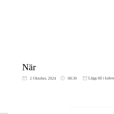
När
Ladda ner ICS
Google Kalender
iCalendar
Office 365
Outlook Live
Lägg till i kalen
2 Oktober, 2024
08:30